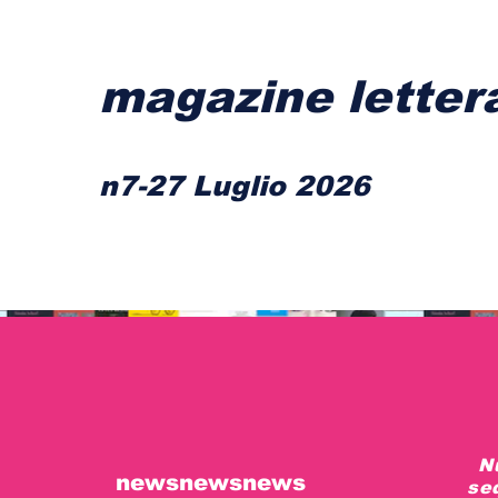
magazine letter
n7-27 Luglio 2026
N
newsnewsnews
seq