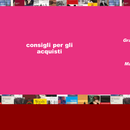
Gra
consigli per gli
acquisti
Ma