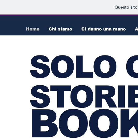
Questo sito
Home
Chi siamo
Ci danno una mano
A
SOLO 
STORI
BOO