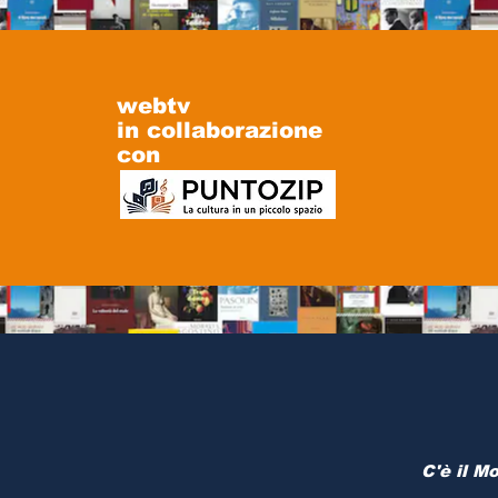
webtv
in collaborazione
con
C'è il M