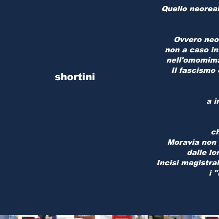
Quello neoreal
Ovvero neor
non a caso in
nell'omomima 
Il fascismo 
shortini
a i
ch
Moravia non 
dalle lo
Incisi magistra
i 