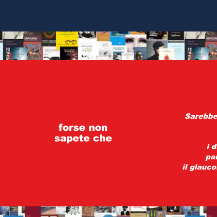
Sarebbe 
forse non
sapete che
i 
par
il glauc